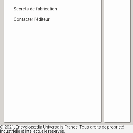
v
Secrets de fabrication
n
Contacter l'éditeur
a
t
r
c
p
© 2021, Encyclopædia Universalis France. Tous droits de propriété
industrielle et intellectuelle réservés.