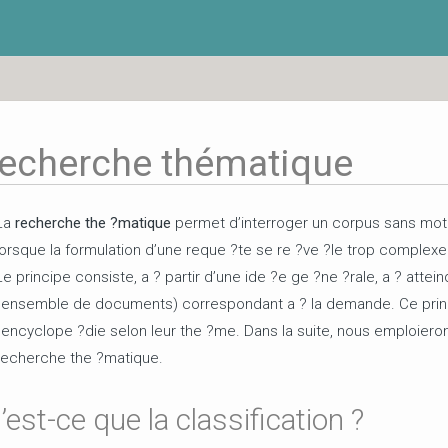
recherche thématique
La
recherche the ?matique
permet d’interroger un corpus sans mot 
lorsque la formulation d’une reque ?te se re ?ve ?le trop complexe
Le principe consiste, a ? partir d’une ide ?e ge ?ne ?rale, a ? att
l’ensemble de documents) correspondant a ? la demande. Ce princ
l’encyclope ?die selon leur the ?me. Dans la suite, nous emploieron
recherche the ?matique.
’est-ce que la classification ?