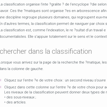
La classification organise l’inte ?gralite ? de l’encyclope ?die selo
savoir. Ces the ?matiques sont organise ?es en arborescence afin d
une discipline regroupe plusieurs domaines, qui regroupent eux-me
En d’autres termes, la classification permet de naviguer par choix 
La classification est, comme l’indexation, le re ?sultat d’un travail 
documentalistes. Elle s’appuie totalement sur le sens et le context
chercher dans la classification
Lorsque vous arrivez sur la page de la recherche the ?matique, les 
dans la colonne de gauche.
Cliquez sur l’entre ?e de votre choix : un second niveau s’ouvre
Cliquez dans cette colonne sur l’entre ?e de votre choix pour ac
Les niveaux de la classification peuvent donner deux types de re
• des sous-niveaux ;
• des articles.