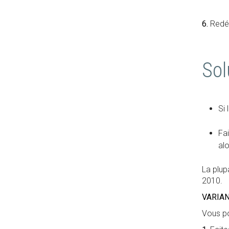
6.
Redém
Sol
Si 
Fai
alo
La plup
2010.
VARIA
Vous po