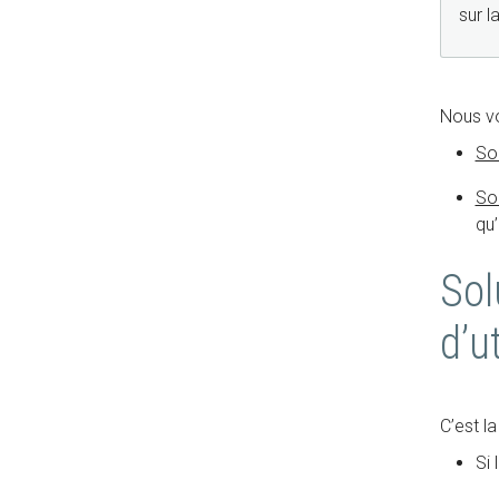
sur l
Nous vo
Sol
Sol
qu’
Sol
d’u
C’est la
Si 