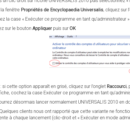
s un clic droit sur l’icône UNIVERSALIS 2010 puis sélectionnez « 
la fenêtre
Propriétés de Encyclopaedia Universalis
, cliquez sur 
z la case « Exécuter ce programme en tant qu’administrateur »
ez sur le bouton
Appliquer
puis sur
OK
si cette option apparaît en grisé, cliquez sur l’onglet
Raccourci
,
ffiche, cochez la case Exécuter ce programme en tant qu’administ
urrez désormais lancer normalement UNIVERSALIS 2010 en doub
Quelques clients nous ont rapporté que cette variante ne fonction
nte à chaque lancement (clic-droit et « Exécuter en mode admini