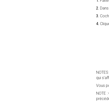
1.
Faite
2.
Dans 
3.
Coche
4.
Cliqu
NOTES : 
qui s’a
Vous po
NOTE : 
précéde