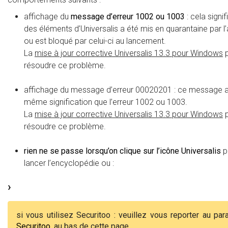
affichage du
message d’erreur 1002 ou 1003
: cela signif
des éléments d’Universalis a été mis en quarantaine par l’a
ou est bloqué par celui-ci au lancement.
La
mise à jour corrective Universalis 13.3 pour Windows
p
résoudre ce problème.
affichage du message d’erreur 00020201 : ce message a
même signification que l’erreur 1002 ou 1003.
La
mise à jour corrective Universalis 13.3 pour Windows
p
résoudre ce problème.
rien ne se passe lorsqu’on clique sur l’icône Universalis
p
lancer l’encyclopédie ou :
si vous utilisez Securitoo : veuillez vous reporter au par
Securitoo
, au bas de cette page.