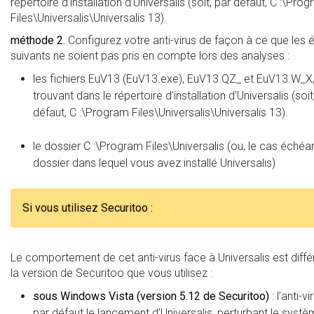
répertoire d’installation d’Universalis (soit, par défaut, C :\Pro
Files\Universalis\Universalis 13).
méthode 2.
Configurez votre anti-virus de façon à ce que les
suivants ne soient pas pris en compte lors des analyses :
les fichiers EuV13 (EuV13.exe), EuV13.QZ_ et EuV13.W_X
trouvant dans le répertoire d’installation d’Universalis (soit
défaut, C :\Program Files\Universalis\Universalis 13).
le dossier C :\Program Files\Universalis (ou, le cas échéan
dossier dans lequel vous avez installé Universalis)
Si vous utilisez Securitoo :
Le comportement de cet anti-virus face à Universalis est diffé
la version de Securitoo que vous utilisez :
sous Windows Vista (version 5.12 de Securitoo)
: l’anti-v
par défaut le lancement d’Universalis, perturbant le syst